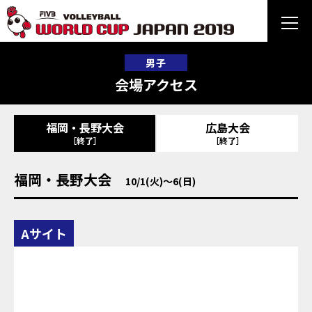
男子
会場アクセス
福岡・長野大会
広島大会
［終了］
［終了］
福岡・長野大会
10/1(火)～6(日)
Aサイト