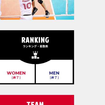
RANKING
ランキング・星取表
WOMEN
MEN
［終了］
［終了］
TEAM