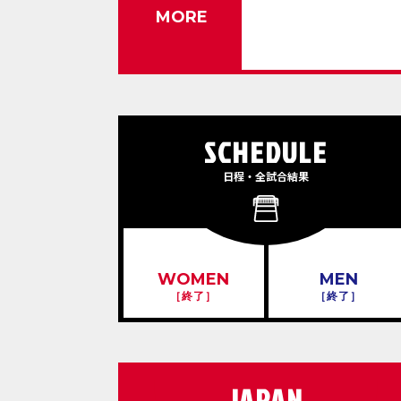
MORE
SCHEDULE
日程・全試合結果
WOMEN
MEN
［終了］
［終了］
JAPAN